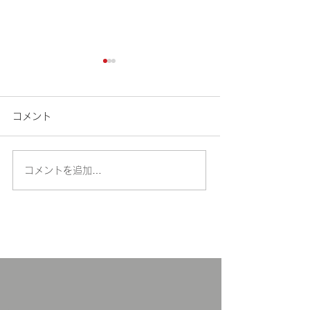
ゴールデンウイーク休業
お知らせ
のお知らせ
桜の開花の便りが
コメント
の訪れを感じる季
こんにちは！いつも当教習所
した。 新年度を
のホームページをご覧いただ
い環境でスタート
き、ありがとうございます
コメントを追加…
多いことと思いま
誠に勝手ながら、下記の期間
て、当教習所では
をゴールデンウイーク休業と
付を行っておりま
させていただきます。 休業
の講習は２１日（
期間：4月25日（土）～5月
（金）を予定して
6日（水） 休業期間中にいた
（講習は受講者5
だいたお問い合わせは、営業
施いたします。）
再開後に順次ご対応いたしま
点等ございました
す。 ご不便をおかけいたし
にお問い合わせく