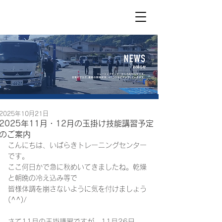
2025年10月21日
2025年11月・12月の玉掛け技能講習予定
のご案内
こんにちは、いばらきトレーニングセンター
です。
ここ何日かで急に秋めいてきましたね。乾燥
と朝晩の冷え込み等で
皆様体調を崩さないように気を付けましょう
(^^)/
さて11月の玉掛講習ですが、11月26日